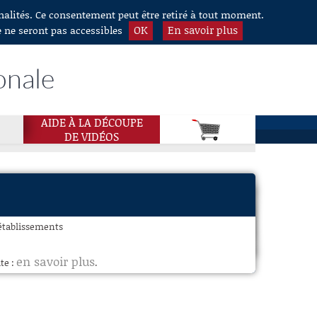
nnalités. Ce consentement peut être retiré à tout moment.
OK
En savoir plus
e ne seront pas accessibles
onale
AIDE À LA DÉCOUPE
DE VIDÉOS
 établissements
en savoir plus
te :
.