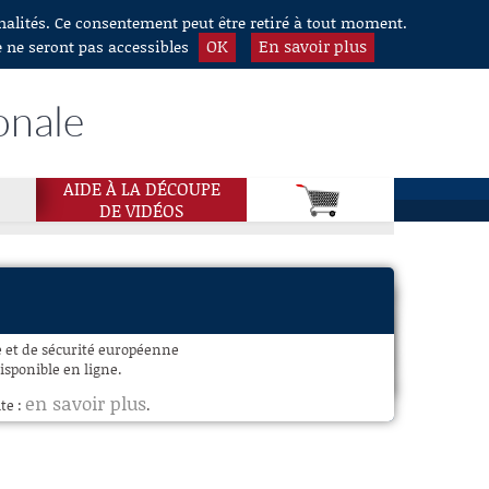
nnalités. Ce consentement peut être retiré à tout moment.
OK
En savoir plus
e ne seront pas accessibles
onale
AIDE À LA DÉCOUPE
DE VIDÉOS
e et de sécurité européenne
isponible en ligne.
en savoir plus
te :
.