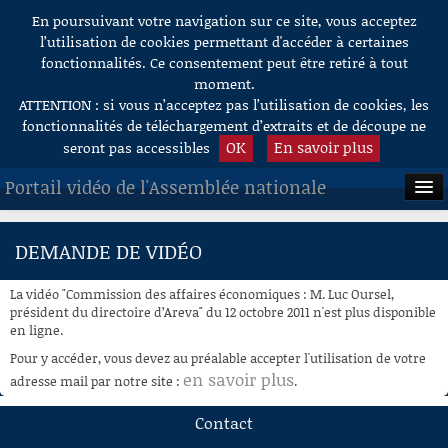
En poursuivant votre navigation sur ce site, vous acceptez
Aller au contenu
l’utilisation de cookies permettant d'accéder à certaines
fonctionnalités. Ce consentement peut être retiré à tout
moment.
ATTENTION : si vous n’acceptez pas l’utilisation de cookies, les
fonctionnalités de téléchargement d’extraits et de découpe ne
OK
En savoir plus
seront pas accessibles
Portail vidéo de l'Assemblée nationale
ACCUEIL
DEMANDE DE VIDÉO
EN DIRECT
La vidéo "Commission des affaires économiques : M. Luc Oursel,
À LA DEMANDE
président du directoire d’Areva" du 12 octobre 2011 n'est plus disponible
en ligne.
RECHERCHE
Pour y accéder, vous devez au préalable accepter l'utilisation de votre
en savoir plus
adresse mail par notre site :
.
AIDE À LA DÉCOUPE
DE VIDÉOS
Contact