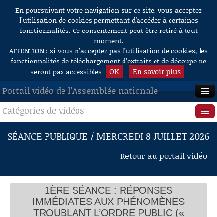
En poursuivant votre navigation sur ce site, vous acceptez
Aller au contenu
l’utilisation de cookies permettant d'accéder à certaines
fonctionnalités. Ce consentement peut être retiré à tout
moment.
ATTENTION : si vous n’acceptez pas l’utilisation de cookies, les
fonctionnalités de téléchargement d’extraits et de découpe ne
OK
En savoir plus
seront pas accessibles
Portail vidéo de l'Assemblée nationale
Catégories de vidéos
ACCUEIL
EN DIRECT
Séance publique
SÉANCE PUBLIQUE / MERCREDI 8 JUILLET 2026
À LA DEMANDE
Questions au Gouvernement
Retour au portail vidéo
RECHERCHE
Commissions
AIDE À LA DÉCOUPE
1ÈRE SÉANCE : RÉPONSES
Présidence
DE VIDÉOS
IMMÉDIATES AUX PHÉNOMÈNES
Évènements
TROUBLANT L’ORDRE PUBLIC («