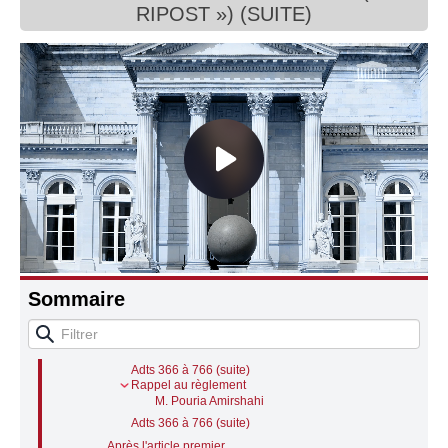
RIPOST ») (SUITE)
Connaissance, Histoire
Autres
OFFRIR DES RÉPONSES IMMÉDIATES AUX
PHÉNOMÈNES TROUBLANT L'ORDRE PUBLIC
(suite)
M. le président de séance
Discussion des articles
Article premier
Adts 366 à 766
Rappel au règlement
Sommaire
M. Ugo Bernalicis
Adts 366 à 766 (suite)
Rappel au règlement
M. Antoine Léaument
Adts 366 à 766 (suite)
Rappel au règlement
M. Pouria Amirshahi
Adts 366 à 766 (suite)
Après l'article premier