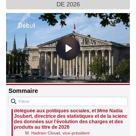
DE 2026
Connaissance, Histoire
Autres
Sommaire
Audition de Mme Anne Laure Torresin, directrice
générale de la Caisse centrale de la Mutualité
sociale agricole, Mme Magali Rascle, directrice
déléguée aux politiques sociales, et Mme Nadia
Joubert, directrice des statistiques et de la science
des données sur l’évolution des charges et des
produits au titre de 2026
M. Hadrien Clouet, vice-président