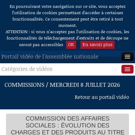
En poursuivant votre navigation sur ce site, vous acceptez
Aller au contenu
l’utilisation de cookies permettant d'accéder à certaines
fonctionnalités. Ce consentement peut être retiré à tout
moment.
ATTENTION : si vous n’acceptez pas l’utilisation de cookies, les
fonctionnalités de téléchargement d’extraits et de découpe ne
OK
En savoir plus
seront pas accessibles
Portail vidéo de l'Assemblée nationale
Catégories de vidéos
ACCUEIL
EN DIRECT
Séance publique
COMMISSIONS / MERCREDI 8 JUILLET 2026
À LA DEMANDE
Questions au Gouvernement
Retour au portail vidéo
RECHERCHE
Commissions
AIDE À LA DÉCOUPE
COMMISSION DES AFFAIRES
Présidence
DE VIDÉOS
SOCIALES : ÉVOLUTION DES
Évènements
CHARGES ET DES PRODUITS AU TITRE