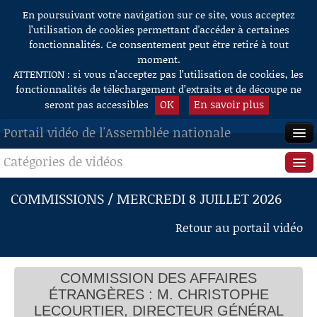
En poursuivant votre navigation sur ce site, vous acceptez
Aller au contenu
l’utilisation de cookies permettant d'accéder à certaines
fonctionnalités. Ce consentement peut être retiré à tout
moment.
ATTENTION : si vous n’acceptez pas l’utilisation de cookies, les
fonctionnalités de téléchargement d’extraits et de découpe ne
OK
En savoir plus
seront pas accessibles
Portail vidéo de l'Assemblée nationale
Catégories de vidéos
ACCUEIL
EN DIRECT
Séance publique
COMMISSIONS / MERCREDI 8 JUILLET 2026
À LA DEMANDE
Questions au Gouvernement
Retour au portail vidéo
RECHERCHE
Commissions
AIDE À LA DÉCOUPE
COMMISSION DES AFFAIRES
Présidence
DE VIDÉOS
ÉTRANGÈRES : M. CHRISTOPHE
Évènements
LECOURTIER, DIRECTEUR GÉNÉRAL