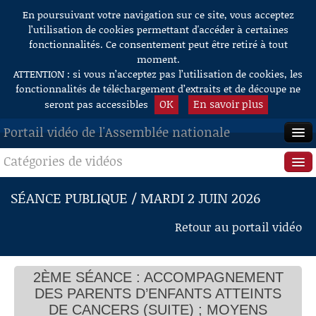
En poursuivant votre navigation sur ce site, vous acceptez
Aller au contenu
l’utilisation de cookies permettant d'accéder à certaines
fonctionnalités. Ce consentement peut être retiré à tout
moment.
ATTENTION : si vous n’acceptez pas l’utilisation de cookies, les
fonctionnalités de téléchargement d’extraits et de découpe ne
OK
En savoir plus
seront pas accessibles
Portail vidéo de l'Assemblée nationale
Catégories de vidéos
ACCUEIL
EN DIRECT
Séance publique
SÉANCE PUBLIQUE / MARDI 2 JUIN 2026
À LA DEMANDE
Questions au Gouvernement
Retour au portail vidéo
RECHERCHE
Commissions
AIDE À LA DÉCOUPE
2ÈME SÉANCE : ACCOMPAGNEMENT
Présidence
DE VIDÉOS
DES PARENTS D’ENFANTS ATTEINTS
Évènements
DE CANCERS (SUITE) ; MOYENS