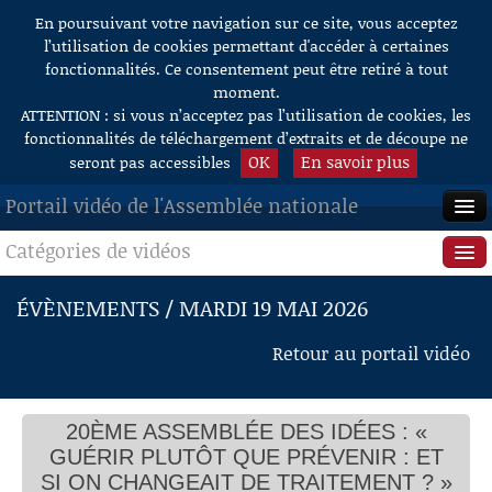
En poursuivant votre navigation sur ce site, vous acceptez
Aller au contenu
l’utilisation de cookies permettant d'accéder à certaines
fonctionnalités. Ce consentement peut être retiré à tout
moment.
ATTENTION : si vous n’acceptez pas l’utilisation de cookies, les
fonctionnalités de téléchargement d’extraits et de découpe ne
OK
En savoir plus
seront pas accessibles
Portail vidéo de l'Assemblée nationale
Catégories de vidéos
ACCUEIL
EN DIRECT
Séance publique
ÉVÈNEMENTS / MARDI 19 MAI 2026
À LA DEMANDE
Questions au Gouvernement
Retour au portail vidéo
RECHERCHE
Commissions
AIDE À LA DÉCOUPE
20ÈME ASSEMBLÉE DES IDÉES : «
Présidence
DE VIDÉOS
GUÉRIR PLUTÔT QUE PRÉVENIR : ET
Évènements
SI ON CHANGEAIT DE TRAITEMENT ? »