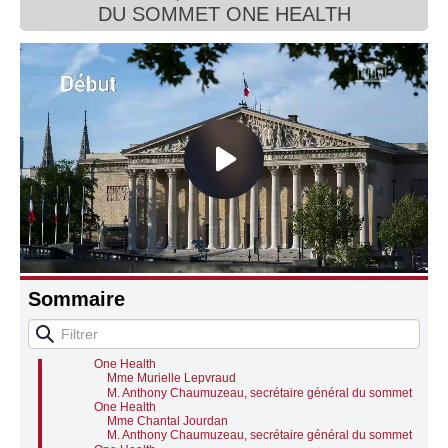
DU SOMMET ONE HEALTH
Connaissance, Histoire
Autres
Audition de M. Anthony Chaumuzeau, secrétaire
général du sommet One Health
Mme Sandrine Le Feur, présidente
M. Anthony Chaumuzeau, secrétaire général du
sommet One Health
Sommaire
Questions des représentants des groupes
M. Aurélien Dutremble
Mme Sophie Panonacle
M. Anthony Chaumuzeau, secrétaire général du sommet
One Health
Mme Murielle Lepvraud
M. Anthony Chaumuzeau, secrétaire général du sommet
One Health
Mme Chantal Jourdan
M. Anthony Chaumuzeau, secrétaire général du sommet