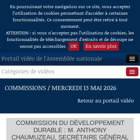
En poursuivant votre navigation sur ce site, vous acceptez
Aller au contenu
l’utilisation de cookies permettant d'accéder à certaines
fonctionnalités. Ce consentement peut être retiré à tout
moment.
ATTENTION : si vous n’acceptez pas l’utilisation de cookies, les
fonctionnalités de téléchargement d’extraits et de découpe ne
OK
En savoir plus
seront pas accessibles
Portail vidéo de l'Assemblée nationale
Catégories de vidéos
ACCUEIL
EN DIRECT
Séance publique
COMMISSIONS / MERCREDI 13 MAI 2026
À LA DEMANDE
Questions au Gouvernement
Retour au portail vidéo
RECHERCHE
Commissions
AIDE À LA DÉCOUPE
COMMISSION DU DÉVELOPPEMENT
Présidence
DE VIDÉOS
DURABLE : M. ANTHONY
Évènements
CHAUMUZEAU, SECRÉTAIRE GÉNÉRAL