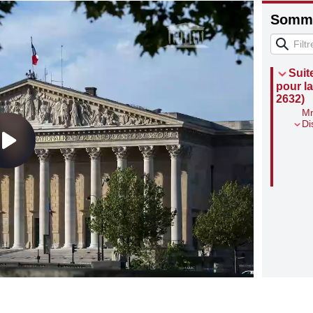
Somma
Suit
pour la
2632)
Mm
Di