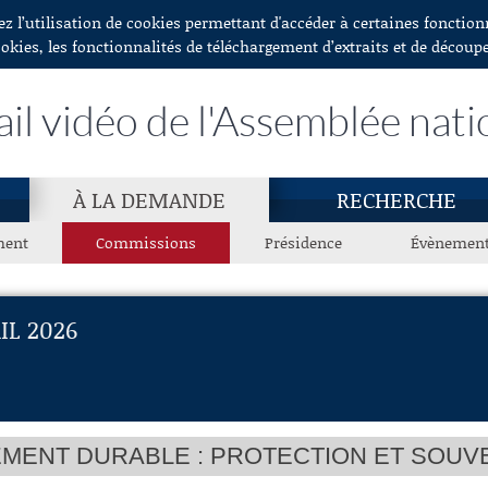
ez l’utilisation de cookies permettant d'accéder à certaines fonctio
ookies, les fonctionnalités de téléchargement d’extraits et de découp
ail vidéo de l'Assemblée nati
À LA DEMANDE
RECHERCHE
ment
Commissions
Présidence
Évènemen
IL 2026
ENT DURABLE : PROTECTION ET SOUVE