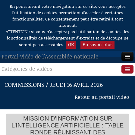
En poursuivant votre navigation sur ce site, vous acceptez
Aller au contenu
l’utilisation de cookies permettant d'accéder à certaines
fonctionnalités. Ce consentement peut être retiré à tout
moment.
ATTENTION : si vous n’acceptez pas l’utilisation de cookies, les
fonctionnalités de téléchargement d’extraits et de découpe ne
OK
En savoir plus
seront pas accessibles
Portail vidéo de l'Assemblée nationale
Catégories de vidéos
ACCUEIL
EN DIRECT
Séance publique
COMMISSIONS / JEUDI 16 AVRIL 2026
À LA DEMANDE
Questions au Gouvernement
Retour au portail vidéo
RECHERCHE
Commissions
Table ronde réunissant : Mme Amandine
Duffoux, directrice du campus Arts et Métiers
AIDE À LA DÉCOUPE
MISSION D’INFORMATION SUR
Présidence
d’Angers-Laval, et animatrice du groupe de travail
DE VIDÉOS
L’INTELLIGENCE ARTIFICIELLE : TABLE
« stratégies numériques et formation à distance »
Évènements
RONDE RÉUNISSANT DES
de la Conférence des grandes écoles (CGE), Mme