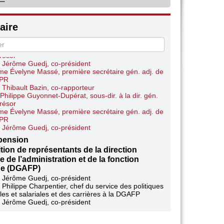
e Évelyne Massé, première secrétaire gén. adj. de
CPR
 Jérôme Guedj, co-président
ire
e Évelyne Massé, première secrétaire gén. adj. de
CPR
Philippe Guyonnet-Dupérat, sous-dir. à la dir. gén.
résor
 Jérôme Guedj, co-président
e Évelyne Massé, première secrétaire gén. adj. de
CPR
 Thibault Bazin, co-rapporteur
Philippe Guyonnet-Dupérat, sous-dir. à la dir. gén.
résor
e Évelyne Massé, première secrétaire gén. adj. de
CPR
 Jérôme Guedj, co-président
pension
tion de représentants de la direction
e de l’administration et de la fonction
ue (DGAFP)
 Jérôme Guedj, co-président
 Philippe Charpentier, chef du service des politiques
les et salariales et des carrières à la DGAFP
 Jérôme Guedj, co-président
 Philippe Charpentier, chef du service des politiques
les et salariales et des carrières à la DGAFP