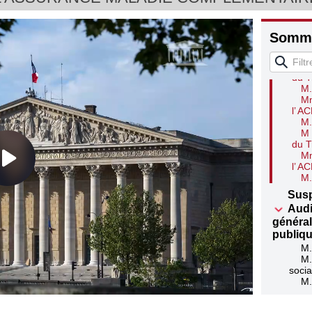
Mm
l’ A
M.
Somma
Mm
l’ A
M 
du T
M.
Mm
l’ A
M.
M 
du T
Mm
l’ A
M.
Sus
Audi
général
publiq
M.
M.
socia
M.
M.
socia