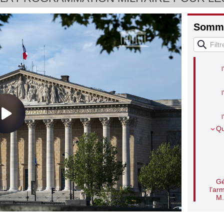
l
Somma
l
l
l
l
Qu
Gé
l’ar
M.