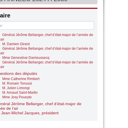
Mme Corinne Vignon
Général Jérôme Bellanger, chef d’état-major de l’armée de
’air
ire
M. Arnaud Saint-Martin
Général Jérôme Bellanger, chef d’état-major de l’armée de
’air
M. Sébastien Saint-Pasteur
Général Jérôme Bellanger, chef d’état-major de l’armée de
’air
M. Damien Girard
Général Jérôme Bellanger, chef d’état-major de l’armée de
’air
Mme Geneviève Darrieussecq
Général Jérôme Bellanger, chef d’état-major de l’armée de
’air
estions des députés
Mme Catherine Rimbert
M. Romain Tonussi
M. Julien Limongi
M. Arnaud Saint-Martin
Mme Josy Poueyto
néral Jérôme Bellanger, chef d’état-major de
mée de l’air
 Jean-Michel Jacques, président