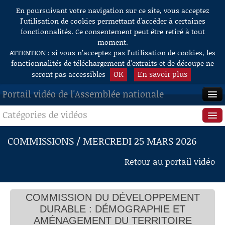
En poursuivant votre navigation sur ce site, vous acceptez
Aller au contenu
l’utilisation de cookies permettant d'accéder à certaines
fonctionnalités. Ce consentement peut être retiré à tout
moment.
ATTENTION : si vous n’acceptez pas l’utilisation de cookies, les
fonctionnalités de téléchargement d’extraits et de découpe ne
OK
En savoir plus
seront pas accessibles
Portail vidéo de l'Assemblée nationale
Catégories de vidéos
ACCUEIL
EN DIRECT
Séance publique
COMMISSIONS / MERCREDI 25 MARS 2026
À LA DEMANDE
Questions au Gouvernement
Retour au portail vidéo
RECHERCHE
Commissions
AIDE À LA DÉCOUPE
COMMISSION DU DÉVELOPPEMENT
Présidence
DE VIDÉOS
DURABLE : DÉMOGRAPHIE ET
Évènements
AMÉNAGEMENT DU TERRITOIRE