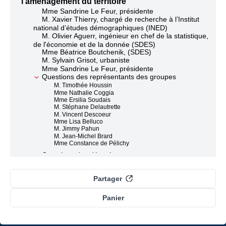
l'aménagement du territoire
Mme Sandrine Le Feur, présidente
M. Xavier Thierry, chargé de recherche à l’Institut
national d’études démographiques (INED)
M. Olivier Aguerr, ingénieur en chef de la statistique,
de l'économie et de la donnée (SDES)
Mme Béatrice Boutchenik, (SDES)
M. Sylvain Grisot, urbaniste
Mme Sandrine Le Feur, présidente
Questions des représentants des groupes
M. Timothée Houssin
Mme Nathalie Coggia
Mme Ersilia Soudais
M. Stéphane Delautrette
M. Vincent Descoeur
Mme Lisa Belluco
M. Jimmy Pahun
M. Jean-Michel Brard
Mme Constance de Pélichy
Questions des députés
M. Sébastien Humbert
Mme Marie-Philippe Lubet
Partager
Mme Sylvie Ferrer
Mme Julie Ozenne
M. Xavier Roseren
Panier
Mme Constance de Pélichy
M. Mickaël Cosson
Réponse des auditionnés