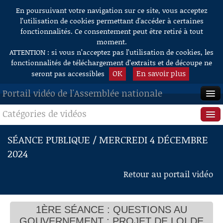
En poursuivant votre navigation sur ce site, vous acceptez
Aller au contenu
l’utilisation de cookies permettant d'accéder à certaines
fonctionnalités. Ce consentement peut être retiré à tout
moment.
ATTENTION : si vous n’acceptez pas l’utilisation de cookies, les
fonctionnalités de téléchargement d’extraits et de découpe ne
OK
En savoir plus
seront pas accessibles
Portail vidéo de l'Assemblée nationale
Catégories de vidéos
ACCUEIL
EN DIRECT
Séance publique
SÉANCE PUBLIQUE / MERCREDI 4 DÉCEMBRE
2024
À LA DEMANDE
Questions au Gouvernement
Retour au portail vidéo
RECHERCHE
Commissions
AIDE À LA DÉCOUPE
Présidence
DE VIDÉOS
1ÈRE SÉANCE : QUESTIONS AU
Évènements
GOUVERNEMENT ; PROJET DE LOI DE