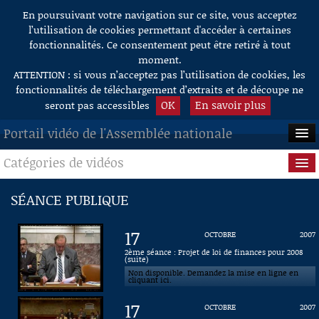
En poursuivant votre navigation sur ce site, vous acceptez
Aller au contenu
l’utilisation de cookies permettant d'accéder à certaines
fonctionnalités. Ce consentement peut être retiré à tout
moment.
ATTENTION : si vous n’acceptez pas l’utilisation de cookies, les
fonctionnalités de téléchargement d’extraits et de découpe ne
OK
En savoir plus
seront pas accessibles
Portail vidéo de l'Assemblée nationale
Catégories de vidéos
ACCUEIL
EN DIRECT
Séance publique
SÉANCE PUBLIQUE
À LA DEMANDE
Questions au Gouvernement
17
OCTOBRE
2007
RECHERCHE
Commissions
2ème séance : Projet de loi de finances pour 2008
(suite)
Non disponible. Demandez la mise en ligne en
AIDE À LA DÉCOUPE
Présidence
cliquant ici.
DE VIDÉOS
17
OCTOBRE
2007
Évènements