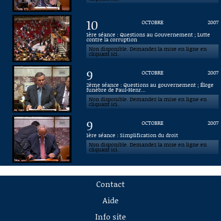
10
OCTOBRE
2007
1ère séance : Questions au Gouvernement ; Lutte
contre la corruption
Non disponible. Demandez la mise en ligne en
cliquant ici.
9
OCTOBRE
2007
2ème séance : Questions au gouvernement ; Éloge
funèbre de Paul-Henr...
Non disponible. Demandez la mise en ligne en
cliquant ici.
9
OCTOBRE
2007
1ère séance : Simplification du droit
Non disponible. Demandez la mise en ligne en
cliquant ici.
Contact
Aide
Info site