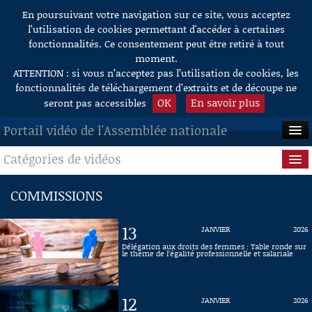
En poursuivant votre navigation sur ce site, vous acceptez
Aller au contenu
l’utilisation de cookies permettant d'accéder à certaines
fonctionnalités. Ce consentement peut être retiré à tout
moment.
ATTENTION : si vous n’acceptez pas l’utilisation de cookies, les
fonctionnalités de téléchargement d’extraits et de découpe ne
OK
En savoir plus
seront pas accessibles
Portail vidéo de l'Assemblée nationale
Catégories de vidéos
ACCUEIL
EN DIRECT
Séance publique
COMMISSIONS
À LA DEMANDE
Questions au Gouvernement
13
JANVIER
2026
RECHERCHE
Commissions
Délégation aux droits des femmes : Table ronde sur
le thème de l’égalité professionnelle et salariale
AIDE À LA DÉCOUPE
Présidence
DE VIDÉOS
12
JANVIER
2026
Évènements