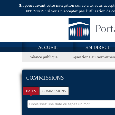
En poursuivant votre navigation sur ce site, vous accept
Aller au contenu
ATTENTION : si vous n’acceptez pas l’utilisation de c
Port
ACCUEIL
EN DIRECT
Séance publique
Questions au Gouverne
COMMISSIONS
DATES
COMMISSIONS