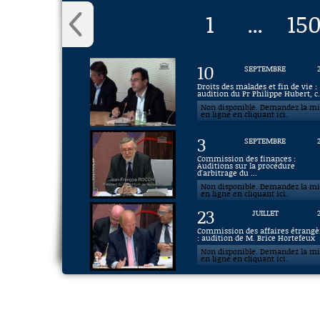
1
150
...
10
SEPTEMBRE
Droits des malades et fin de vie :
audition du Pr Philippe Hubert, c.
Non disponible. Demandez la m
en ligne en cliquant ici.
3
SEPTEMBRE
Commission des finances :
Auditions sur la procédure
d'arbitrage du ...
Non disponible. Demandez la m
en ligne en cliquant ici.
23
JUILLET
Commission des affaires étrangè
: audition de M. Brice Hortefeux
Non disponible. Demandez la m
en ligne en cliquant ici.