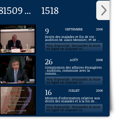
8
1509
1518
...
9
SEPTEMBRE
2008
Droits des malades et fin de vie :
audition M. Alain Monnier, Pt de ...
Non disponible. Demandez la mise
en ligne en cliquant ici.
26
AOÛT
2008
Commission des affaires étrangères
: Audition, commune avec la
commi...
Non disponible. Demandez la mise
en ligne en cliquant ici.
16
JUILLET
2008
Mission d'information relative aux
droits des malades et à la fin de...
Non disponible. Demandez la mise
en ligne en cliquant ici.