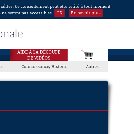
nnalités. Ce consentement peut être retiré à tout moment.
OK
En savoir plus
e ne seront pas accessibles
onale
AIDE À LA DÉCOUPE
DE VIDÉOS
ts
Connaissance, Histoire
Autres