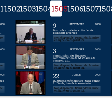
1
1502
1503
1504
1505
1506
1507
150
9
2008
SEPTEMBRE
2008
Droits des malades et fin de vie :
..
auditions diverses
ise
Non disponible. Demandez la mise
en ligne en cliquant ici.
3
2008
SEPTEMBRE
2008
Commission des finances :
communication de M. Charles de
Courson, au...
ise
Non disponible. Demandez la mise
en ligne en cliquant ici.
22
2008
JUILLET
2008
res
Questions mémorielles : table ronde
3 : l'école, lieu de transmissio...
ise
Non disponible. Demandez la mise
en ligne en cliquant ici.