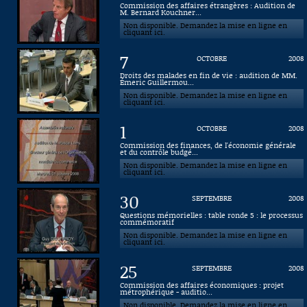
Commission des affaires étrangères : Audition de
M. Bernard Kouchner...
Connaissance, Histoire
Non disponible. Demandez la mise en ligne en
cliquant ici.
Autres
7
OCTOBRE
2008
Droits des malades en fin de vie : audition de MM.
Émeric Guillermou...
Non disponible. Demandez la mise en ligne en
cliquant ici.
1
OCTOBRE
2008
Commission des finances, de l'économie générale
et du contrôle budgé...
Non disponible. Demandez la mise en ligne en
cliquant ici.
30
SEPTEMBRE
2008
Questions mémorielles : table ronde 5 : le processus
commémoratif
Non disponible. Demandez la mise en ligne en
cliquant ici.
25
SEPTEMBRE
2008
Commission des affaires économiques : projet
métrophérique - auditio...
Non disponible. Demandez la mise en ligne en