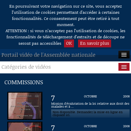
En poursuivant votre navigation sur ce site, vous acceptez
Aller au contenu
l’utilisation de cookies permettant d'accéder à certaines
fonctionnalités. Ce consentement peut être retiré à tout
moment.
ATTENTION : si vous n’acceptez pas l’utilisation de cookies, les
fonctionnalités de téléchargement d’extraits et de découpe ne
OK
En savoir plus
seront pas accessibles
Portail vidéo de l'Assemblée nationale
Catégories de vidéos
ACCUEIL
EN DIRECT
Séance publique
COMMISSIONS
À LA DEMANDE
Questions au Gouvernement
7
OCTOBRE
2008
RECHERCHE
Commissions
Mission d'évalutation de la loi relative aux droit des
malades et à ...
Non disponible. Demandez la mise en ligne en
AIDE À LA DÉCOUPE
Présidence
cliquant ici.
DE VIDÉOS
7
OCTOBRE
2008
Évènements