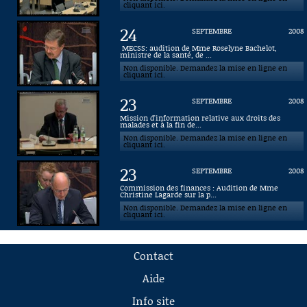
cliquant ici.
24
SEPTEMBRE
2008
MECSS: audition de Mme Roselyne Bachelot,
ministre de la santé, de ...
Non disponible. Demandez la mise en ligne en
cliquant ici.
23
SEPTEMBRE
2008
Mission d'information relative aux droits des
malades et à la fin de...
Non disponible. Demandez la mise en ligne en
cliquant ici.
23
SEPTEMBRE
2008
Commission des finances : Audition de Mme
Christine Lagarde sur la p...
Non disponible. Demandez la mise en ligne en
cliquant ici.
Contact
Aide
Info site