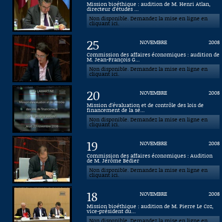
Mission bioéthique : audition de M. Henri Atlan,
directeur d’études ...
Connaissance, Histoire
Non disponible. Demandez la mise en ligne en
cliquant ici.
Autres
25
NOVEMBRE
2008
Commission des affaires économiques : audition de
M. Jean-François G...
Non disponible. Demandez la mise en ligne en
cliquant ici.
20
NOVEMBRE
2008
Mission d’évaluation et de contrôle des lois de
financement de la sé...
Non disponible. Demandez la mise en ligne en
cliquant ici.
19
NOVEMBRE
2008
Commission des affaires économiques : Audition
de M. Jérôme Bédier
Non disponible. Demandez la mise en ligne en
cliquant ici.
18
NOVEMBRE
2008
Mission bioéthique : audition de M. Pierre Le Coz,
vice-président du...
Non disponible. Demandez la mise en ligne en