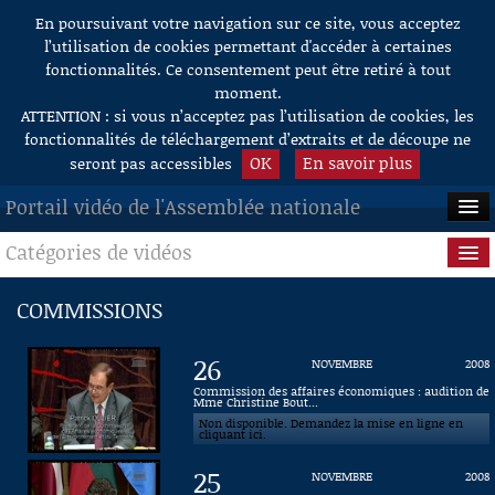
En poursuivant votre navigation sur ce site, vous acceptez
Aller au contenu
l’utilisation de cookies permettant d'accéder à certaines
fonctionnalités. Ce consentement peut être retiré à tout
moment.
ATTENTION : si vous n’acceptez pas l’utilisation de cookies, les
fonctionnalités de téléchargement d’extraits et de découpe ne
OK
En savoir plus
seront pas accessibles
Portail vidéo de l'Assemblée nationale
Catégories de vidéos
ACCUEIL
EN DIRECT
Séance publique
COMMISSIONS
À LA DEMANDE
Questions au Gouvernement
26
NOVEMBRE
2008
RECHERCHE
Commissions
Commission des affaires économiques : audition de
Mme Christine Bout...
Non disponible. Demandez la mise en ligne en
AIDE À LA DÉCOUPE
Présidence
cliquant ici.
DE VIDÉOS
25
NOVEMBRE
2008
Évènements