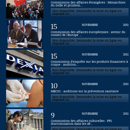
Commission des affaires étrangères : Monarchies
du Golfe et printem...
Connaissance, Histoire
Non disponible. Demandez la mise en ligne en
cliquant ici.
Autres
15
NOVEMBRE
2011
Commission des affaires européennes : avenir du
conseil de l'Europe ...
Non disponible. Demandez la mise en ligne en
cliquant ici.
15
NOVEMBRE
2011
Commission d'enquête sur les produits financiers à
risque : audition...
Non disponible. Demandez la mise en ligne en
cliquant ici.
10
NOVEMBRE
2011
MECSS : auditions sur la prévention sanitaire
Non disponible. Demandez la mise en ligne en
cliquant ici.
9
NOVEMBRE
2011
Commission des affaires culturelles : PPL
discrimination dans les dé...
Non disponible. Demandez la mise en ligne en