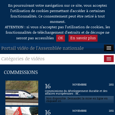
En poursuivant votre navigation sur ce site, vous acceptez
Aller au contenu
l’utilisation de cookies permettant d'accéder à certaines
fonctionnalités. Ce consentement peut être retiré à tout
moment.
ATTENTION : si vous n’acceptez pas l’utilisation de cookies, les
fonctionnalités de téléchargement d’extraits et de découpe ne
OK
En savoir plus
seront pas accessibles
Portail vidéo de l'Assemblée nationale
Catégories de vidéos
ACCUEIL
EN DIRECT
Séance publique
COMMISSIONS
À LA DEMANDE
Questions au Gouvernement
16
NOVEMBRE
2011
RECHERCHE
Commissions
Commissions du développement durable et des
affaires européennes : M...
Non disponible. Demandez la mise en ligne en
AIDE À LA DÉCOUPE
Présidence
cliquant ici.
DE VIDÉOS
16
NOVEMBRE
2011
Évènements