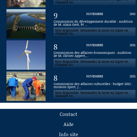
cliquant ici.
9
NOVEMBRE
2011
Commission du développement durable : Audition
de M. Alain Gest, Pt ...
Non disponible. Demandez la mise en ligne en
cliquant ici.
8
NOVEMBRE
2011
Commission des affaires économiques : Audition
de M. Olivier Appert,...
Non disponible. Demandez la mise en ligne en
cliquant ici.
8
NOVEMBRE
2011
Commission des affaires culturelles : budget 2012 :
mission Sport, j...
Non disponible. Demandez la mise en ligne en
cliquant ici.
Contact
Aide
Info site