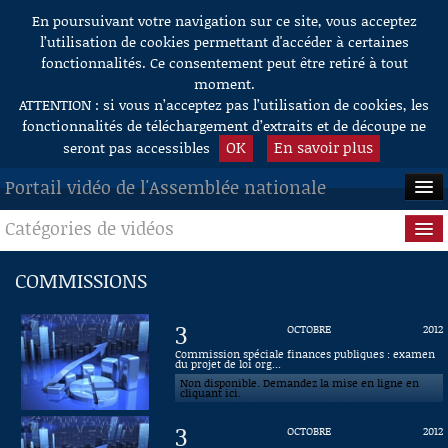
En poursuivant votre navigation sur ce site, vous acceptez
Aller au contenu
l’utilisation de cookies permettant d'accéder à certaines
fonctionnalités. Ce consentement peut être retiré à tout
moment.
ATTENTION : si vous n’acceptez pas l’utilisation de cookies, les
fonctionnalités de téléchargement d’extraits et de découpe ne
OK
En savoir plus
seront pas accessibles
Portail vidéo de l'Assemblée nationale
Catégories de vidéos
ACCUEIL
EN DIRECT
Séance publique
COMMISSIONS
À LA DEMANDE
Questions au Gouvernement
3
OCTOBRE
2012
RECHERCHE
Commissions
Commission spéciale finances publiques : examen
du projet de loi org...
Non disponible. Demandez la mise en ligne en
AIDE À LA DÉCOUPE
Présidence
cliquant ici.
DE VIDÉOS
3
OCTOBRE
2012
Évènements