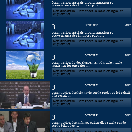
Commission spéciale programmation et
gouvernance des finances publiq...
Connaissance, Histoire
Non disponible. Demandez la mise en ligne en
cliquant ici.
Autres
3
OCTOBRE
2012
Commission spéciale programmation et
gouvernance des finances publiq...
Non disponible. Demandez la mise en ligne en
cliquant ici.
3
OCTOBRE
2012
Commission du développement durable : table
ronde sur les énergies r...
Non disponible. Demandez la mise en ligne en
cliquant ici.
3
OCTOBRE
2012
Commission des lois : avis sur le projet de loi relatif
à la régulat...
Non disponible. Demandez la mise en ligne en
cliquant ici.
3
OCTOBRE
2012
Commission des affaires culturelles : table ronde
sur le bilan des j...
Non disponible. Demandez la mise en ligne en