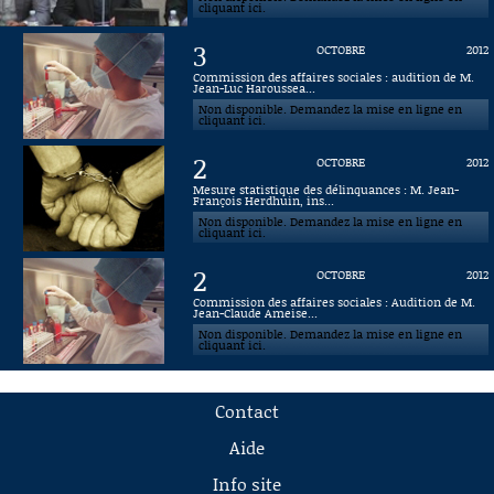
cliquant ici.
3
OCTOBRE
2012
Commission des affaires sociales : audition de M.
Jean-Luc Haroussea...
Non disponible. Demandez la mise en ligne en
cliquant ici.
2
OCTOBRE
2012
Mesure statistique des délinquances : M. Jean-
François Herdhuin, ins...
Non disponible. Demandez la mise en ligne en
cliquant ici.
2
OCTOBRE
2012
Commission des affaires sociales : Audition de M.
Jean-Claude Ameise...
Non disponible. Demandez la mise en ligne en
cliquant ici.
Contact
Aide
Info site