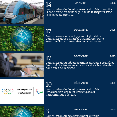
14
JANVIER
2026
Connaissance, Histoire
Commission du développement durable : Concilier
la continuité du service public de transports avec
l’exercice du droit d...
Autres
17
DÉCEMBRE
2025
Commission du développement durable et
Commission des affaires étrangères : Mme
Monique Barbut, ministre de la transitio...
17
DÉCEMBRE
2025
Commission du développement durable : Contrôles
des produits importés en France dans le cadre des
politiques de réciproc...
10
DÉCEMBRE
2025
Commission du développement durable :
Organisation des jeux Olympiques et
Paralympiques de 2030
3
DÉCEMBRE
2025
Commission du développement durable :