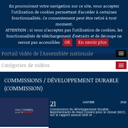
En poursuivant votre navigation sur ce site, vous acceptez
Aller au contenu
l’utilisation de cookies permettant d'accéder à certaines
fonctionnalités. Ce consentement peut être retiré à tout
moment.
ATTENTION : si vous n’acceptez pas l’utilisation de cookies, les
fonctionnalités de téléchargement d’extraits et de découpe ne
OK
En savoir plus
seront pas accessibles
Portail vidéo de l'Assemblée nationale
Catégories de vidéos
ACCUEIL
EN DIRECT
Séance publique
COMMISSIONS / DÉVELOPPEMENT DURABLE
(COMMISSION)
À LA DEMANDE
Questions au Gouvernement
RECHERCHE
Commissions
21
JANVIER
2026
Commission du développement durable :
AIDE À LA DÉCOUPE
Représentants du Haut Conseil pour le climat (HCC),
Présidence
sur le rapport annuel 2025 et ...
DE VIDÉOS
Évènements