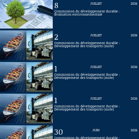
8
JUILLET
2026
Connaissance, Histoire
Commission du développement durable :
Évaluation environnementale
Autres
2
JUILLET
2026
Commission du développement durable :
Développement des transports (suite)
1
JUILLET
2026
Commission du développement durable :
Développement des transports (suite)
1
JUILLET
2026
Commission du développement durable :
Développement des transports (suite)
30
JUIN
2026
Commission du développement durable :