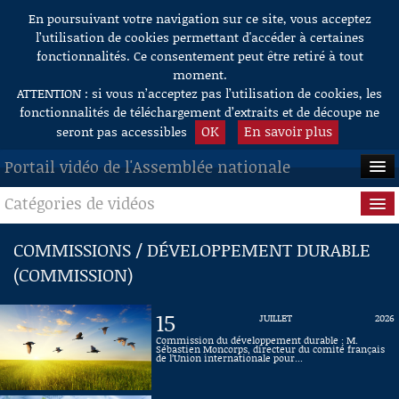
En poursuivant votre navigation sur ce site, vous acceptez
Aller au contenu
l’utilisation de cookies permettant d'accéder à certaines
fonctionnalités. Ce consentement peut être retiré à tout
moment.
ATTENTION : si vous n’acceptez pas l’utilisation de cookies, les
fonctionnalités de téléchargement d’extraits et de découpe ne
OK
En savoir plus
seront pas accessibles
Portail vidéo de l'Assemblée nationale
Catégories de vidéos
ACCUEIL
EN DIRECT
Séance publique
COMMISSIONS / DÉVELOPPEMENT DURABLE
(COMMISSION)
À LA DEMANDE
Questions au Gouvernement
RECHERCHE
Commissions
15
JUILLET
2026
Commission du développement durable : M.
AIDE À LA DÉCOUPE
Sébastien Moncorps, directeur du comité français
Présidence
de l’Union internationale pour...
DE VIDÉOS
Évènements