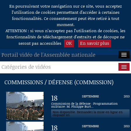
En poursuivant votre navigation sur ce site, vous acceptez
Aller au contenu
l’utilisation de cookies permettant d'accéder à certaines
fonctionnalités. Ce consentement peut être retiré à tout
moment.
ATTENTION : si vous n’acceptez pas l’utilisation de cookies, les
fonctionnalités de téléchargement d’extraits et de découpe ne
OK
En savoir plus
seront pas accessibles
Portail vidéo de l'Assemblée nationale
Catégories de vidéos
ACCUEIL
EN DIRECT
Séance publique
COMMISSIONS / DÉFENSE (COMMISSION)
À LA DEMANDE
Questions au Gouvernement
18
SEPTEMBRE
2013
RECHERCHE
Commissions
Commission de la défense : Programmation
militaire: M. Philippe Burt...
Non disponible. Demandez la mise en ligne en
AIDE À LA DÉCOUPE
Présidence
cliquant ici.
DE VIDÉOS
18
SEPTEMBRE
2013
Évènements