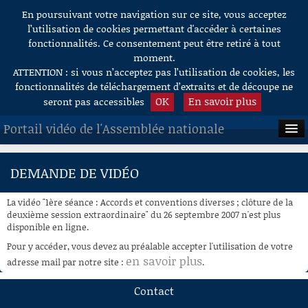
En poursuivant votre navigation sur ce site, vous acceptez
Aller au contenu
l’utilisation de cookies permettant d'accéder à certaines
fonctionnalités. Ce consentement peut être retiré à tout
moment.
ATTENTION : si vous n’acceptez pas l’utilisation de cookies, les
fonctionnalités de téléchargement d’extraits et de découpe ne
OK
En savoir plus
seront pas accessibles
Portail vidéo de l'Assemblée nationale
ACCUEIL
DEMANDE DE VIDÉO
EN DIRECT
La vidéo "1ère séance : Accords et conventions diverses ; clôture de la
À LA DEMANDE
deuxième session extraordinaire" du 26 septembre 2007 n'est plus
disponible en ligne.
RECHERCHE
Pour y accéder, vous devez au préalable accepter l'utilisation de votre
en savoir plus
adresse mail par notre site :
.
AIDE À LA DÉCOUPE
DE VIDÉOS
Contact