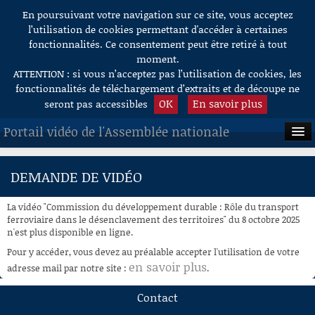
En poursuivant votre navigation sur ce site, vous acceptez
Aller au contenu
l’utilisation de cookies permettant d'accéder à certaines
fonctionnalités. Ce consentement peut être retiré à tout
moment.
ATTENTION : si vous n’acceptez pas l’utilisation de cookies, les
fonctionnalités de téléchargement d’extraits et de découpe ne
OK
En savoir plus
seront pas accessibles
Portail vidéo de l'Assemblée nationale
ACCUEIL
DEMANDE DE VIDÉO
EN DIRECT
La vidéo "Commission du développement durable : Rôle du transport
À LA DEMANDE
ferroviaire dans le désenclavement des territoires" du 8 octobre 2025
n'est plus disponible en ligne.
RECHERCHE
Pour y accéder, vous devez au préalable accepter l'utilisation de votre
en savoir plus
adresse mail par notre site :
.
AIDE À LA DÉCOUPE
DE VIDÉOS
Contact