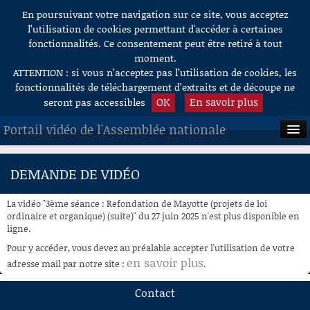
En poursuivant votre navigation sur ce site, vous acceptez
Aller au contenu
l’utilisation de cookies permettant d'accéder à certaines
fonctionnalités. Ce consentement peut être retiré à tout
moment.
ATTENTION : si vous n’acceptez pas l’utilisation de cookies, les
fonctionnalités de téléchargement d’extraits et de découpe ne
OK
En savoir plus
seront pas accessibles
Portail vidéo de l'Assemblée nationale
ACCUEIL
DEMANDE DE VIDÉO
EN DIRECT
La vidéo "3ème séance : Refondation de Mayotte (projets de loi
À LA DEMANDE
ordinaire et organique) (suite)" du 27 juin 2025 n'est plus disponible en
ligne.
RECHERCHE
Pour y accéder, vous devez au préalable accepter l'utilisation de votre
en savoir plus
adresse mail par notre site :
.
AIDE À LA DÉCOUPE
DE VIDÉOS
Contact