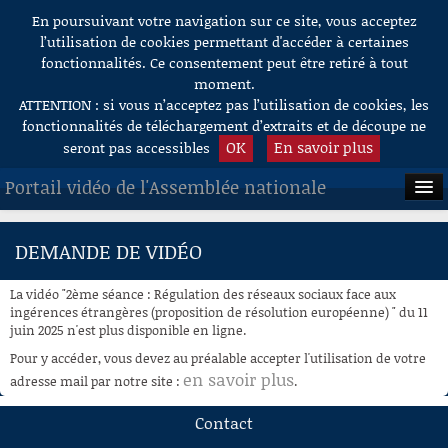
En poursuivant votre navigation sur ce site, vous acceptez
Aller au contenu
l’utilisation de cookies permettant d'accéder à certaines
fonctionnalités. Ce consentement peut être retiré à tout
moment.
ATTENTION : si vous n’acceptez pas l’utilisation de cookies, les
fonctionnalités de téléchargement d’extraits et de découpe ne
OK
En savoir plus
seront pas accessibles
Portail vidéo de l'Assemblée nationale
ACCUEIL
DEMANDE DE VIDÉO
EN DIRECT
La vidéo "2ème séance : Régulation des réseaux sociaux face aux
À LA DEMANDE
ingérences étrangères (proposition de résolution européenne) " du 11
juin 2025 n'est plus disponible en ligne.
RECHERCHE
Pour y accéder, vous devez au préalable accepter l'utilisation de votre
en savoir plus
adresse mail par notre site :
.
AIDE À LA DÉCOUPE
DE VIDÉOS
Contact