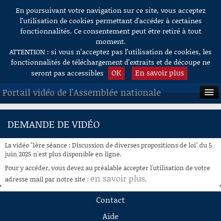
En poursuivant votre navigation sur ce site, vous acceptez
Aller au contenu
l’utilisation de cookies permettant d'accéder à certaines
fonctionnalités. Ce consentement peut être retiré à tout
moment.
ATTENTION : si vous n’acceptez pas l’utilisation de cookies, les
fonctionnalités de téléchargement d’extraits et de découpe ne
OK
En savoir plus
seront pas accessibles
Portail vidéo de l'Assemblée nationale
ACCUEIL
DEMANDE DE VIDÉO
EN DIRECT
La vidéo "1ère séance : Discussion de diverses propositions de loi" du 5
À LA DEMANDE
juin 2025 n'est plus disponible en ligne.
Pour y accéder, vous devez au préalable accepter l'utilisation de votre
RECHERCHE
en savoir plus
adresse mail par notre site :
.
AIDE À LA DÉCOUPE
Contact
DE VIDÉOS
Aide