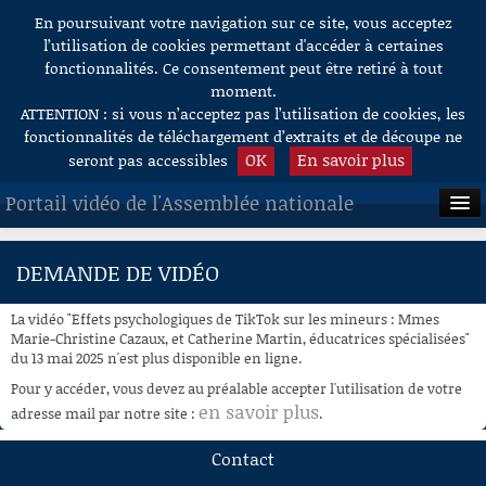
En poursuivant votre navigation sur ce site, vous acceptez
Aller au contenu
l’utilisation de cookies permettant d'accéder à certaines
fonctionnalités. Ce consentement peut être retiré à tout
moment.
ATTENTION : si vous n’acceptez pas l’utilisation de cookies, les
fonctionnalités de téléchargement d’extraits et de découpe ne
OK
En savoir plus
seront pas accessibles
Portail vidéo de l'Assemblée nationale
ACCUEIL
DEMANDE DE VIDÉO
EN DIRECT
La vidéo "Effets psychologiques de TikTok sur les mineurs : Mmes
À LA DEMANDE
Marie-Christine Cazaux, et Catherine Martin, éducatrices spécialisées"
du 13 mai 2025 n'est plus disponible en ligne.
RECHERCHE
Pour y accéder, vous devez au préalable accepter l'utilisation de votre
en savoir plus
adresse mail par notre site :
.
AIDE À LA DÉCOUPE
DE VIDÉOS
Contact