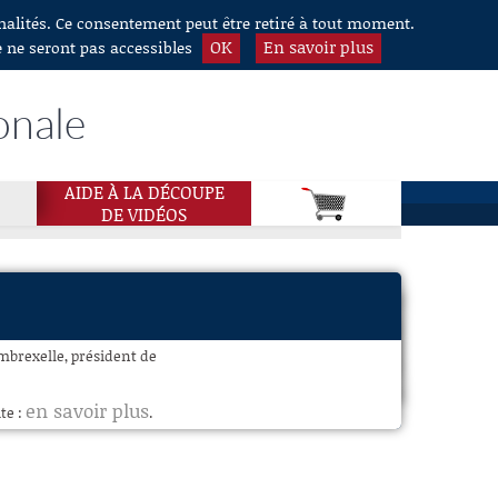
nnalités. Ce consentement peut être retiré à tout moment.
OK
En savoir plus
e ne seront pas accessibles
onale
AIDE À LA DÉCOUPE
DE VIDÉOS
ombrexelle, président de
en savoir plus
te :
.