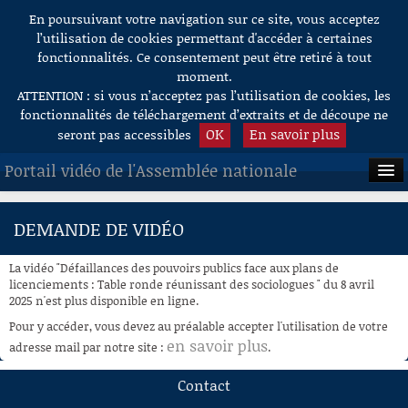
En poursuivant votre navigation sur ce site, vous acceptez
Aller au contenu
l’utilisation de cookies permettant d'accéder à certaines
fonctionnalités. Ce consentement peut être retiré à tout
moment.
ATTENTION : si vous n’acceptez pas l’utilisation de cookies, les
fonctionnalités de téléchargement d’extraits et de découpe ne
OK
En savoir plus
seront pas accessibles
Portail vidéo de l'Assemblée nationale
ACCUEIL
DEMANDE DE VIDÉO
EN DIRECT
La vidéo "Défaillances des pouvoirs publics face aux plans de
À LA DEMANDE
licenciements : Table ronde réunissant des sociologues " du 8 avril
2025 n'est plus disponible en ligne.
RECHERCHE
Pour y accéder, vous devez au préalable accepter l'utilisation de votre
en savoir plus
adresse mail par notre site :
.
AIDE À LA DÉCOUPE
DE VIDÉOS
Contact