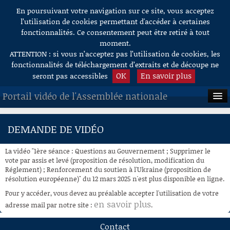
En poursuivant votre navigation sur ce site, vous acceptez
Aller au contenu
l’utilisation de cookies permettant d'accéder à certaines
fonctionnalités. Ce consentement peut être retiré à tout
moment.
ATTENTION : si vous n’acceptez pas l’utilisation de cookies, les
fonctionnalités de téléchargement d’extraits et de découpe ne
OK
En savoir plus
seront pas accessibles
Portail vidéo de l'Assemblée nationale
ACCUEIL
DEMANDE DE VIDÉO
EN DIRECT
La vidéo "1ère séance : Questions au Gouvernement ; Supprimer le
À LA DEMANDE
vote par assis et levé (proposition de résolution, modification du
Réglement) ; Renforcement du soutien à l'Ukraine (proposition de
résolution européenne)" du 12 mars 2025 n'est plus disponible en ligne.
RECHERCHE
Pour y accéder, vous devez au préalable accepter l'utilisation de votre
AIDE À LA DÉCOUPE
en savoir plus
adresse mail par notre site :
.
DE VIDÉOS
Contact