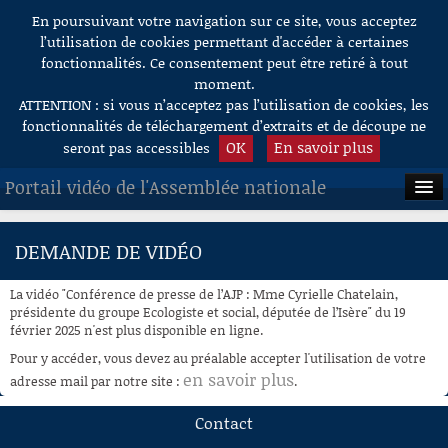
En poursuivant votre navigation sur ce site, vous acceptez
Aller au contenu
l’utilisation de cookies permettant d'accéder à certaines
fonctionnalités. Ce consentement peut être retiré à tout
moment.
ATTENTION : si vous n’acceptez pas l’utilisation de cookies, les
fonctionnalités de téléchargement d’extraits et de découpe ne
OK
En savoir plus
seront pas accessibles
Portail vidéo de l'Assemblée nationale
ACCUEIL
DEMANDE DE VIDÉO
EN DIRECT
La vidéo "Conférence de presse de l’AJP : Mme Cyrielle Chatelain,
À LA DEMANDE
présidente du groupe Ecologiste et social, députée de l’Isère" du 19
février 2025 n'est plus disponible en ligne.
RECHERCHE
Pour y accéder, vous devez au préalable accepter l'utilisation de votre
en savoir plus
adresse mail par notre site :
.
AIDE À LA DÉCOUPE
DE VIDÉOS
Contact