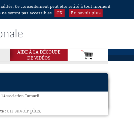
nnalités. Ce consentement peut être retiré à tout moment.
OK
En savoir plus
e ne seront pas accessibles
onale
AIDE À LA DÉCOUPE
DE VIDÉOS
 l’Association Tamarii
en savoir plus
te :
.