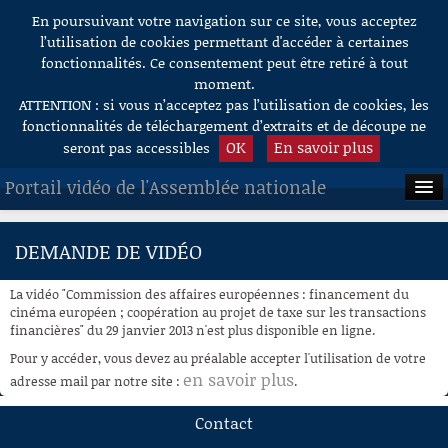
En poursuivant votre navigation sur ce site, vous acceptez
Aller au contenu
l’utilisation de cookies permettant d'accéder à certaines
fonctionnalités. Ce consentement peut être retiré à tout
moment.
ATTENTION : si vous n’acceptez pas l’utilisation de cookies, les
fonctionnalités de téléchargement d’extraits et de découpe ne
OK
En savoir plus
seront pas accessibles
Portail vidéo de l'Assemblée nationale
ACCUEIL
DEMANDE DE VIDÉO
EN DIRECT
La vidéo "Commission des affaires européennes : financement du
À LA DEMANDE
cinéma européen ; coopération au projet de taxe sur les transactions
financières" du 29 janvier 2013 n'est plus disponible en ligne.
RECHERCHE
Pour y accéder, vous devez au préalable accepter l'utilisation de votre
en savoir plus
adresse mail par notre site :
.
AIDE À LA DÉCOUPE
DE VIDÉOS
Contact