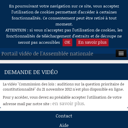
En poursuivant votre navigation sur ce site, vous acceptez
Aller au contenu
l’utilisation de cookies permettant d'accéder à certaines
fonctionnalités. Ce consentement peut être retiré à tout
moment.
ATTENTION : si vous n’acceptez pas l’utilisation de cookies, les
fonctionnalités de téléchargement d’extraits et de découpe ne
OK
En savoir plus
seront pas accessibles
Portail vidéo de l'Assemblée nationale
ACCUEIL
DEMANDE DE VIDÉO
EN DIRECT
La vidéo "Commission des lois : auditions sur la question prioritaire de
À LA DEMANDE
constitutionnalité" du 21 novembre 2012 n'est plus disponible en ligne.
Pour y accéder, vous devez au préalable accepter l'utilisation de votre
RECHERCHE
en savoir plus
adresse mail par notre site :
.
AIDE À LA DÉCOUPE
Contact
DE VIDÉOS
Aide