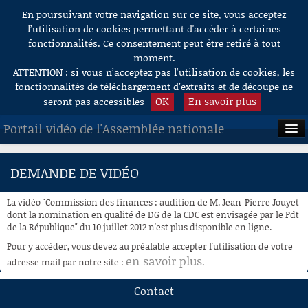
En poursuivant votre navigation sur ce site, vous acceptez
Aller au contenu
l’utilisation de cookies permettant d'accéder à certaines
fonctionnalités. Ce consentement peut être retiré à tout
moment.
ATTENTION : si vous n’acceptez pas l’utilisation de cookies, les
fonctionnalités de téléchargement d’extraits et de découpe ne
OK
En savoir plus
seront pas accessibles
Portail vidéo de l'Assemblée nationale
ACCUEIL
DEMANDE DE VIDÉO
EN DIRECT
La vidéo "Commission des finances : audition de M. Jean-Pierre Jouyet
À LA DEMANDE
dont la nomination en qualité de DG de la CDC est envisagée par le Pdt
de la République" du 10 juillet 2012 n'est plus disponible en ligne.
RECHERCHE
Pour y accéder, vous devez au préalable accepter l'utilisation de votre
en savoir plus
adresse mail par notre site :
.
AIDE À LA DÉCOUPE
DE VIDÉOS
Contact