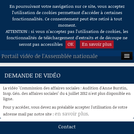
En poursuivant votre navigation sur ce site, vous acceptez
Aller au contenu
l’utilisation de cookies permettant d'accéder à certaines
fonctionnalités. Ce consentement peut être retiré à tout
moment.
ATTENTION : si vous n’acceptez pas l’utilisation de cookies, les
fonctionnalités de téléchargement d’extraits et de découpe ne
OK
En savoir plus
seront pas accessibles
Portail vidéo de l'Assemblée nationale
ACCUEIL
DEMANDE DE VIDÉO
EN DIRECT
La vidéo "Commission des affaires sociales : Audition d'Anne Burstin,
À LA DEMANDE
Insp. Gén. des affaires sociales" du 4 juillet 2012 n'est plus disponible en
ligne.
RECHERCHE
Pour y accéder, vous devez au préalable accepter l'utilisation de votre
en savoir plus
adresse mail par notre site :
.
AIDE À LA DÉCOUPE
DE VIDÉOS
Contact