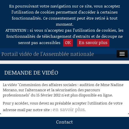
En poursuivant votre navigation sur ce site, vous acceptez
Aller au contenu
l’utilisation de cookies permettant d'accéder à certaines
fonctionnalités. Ce consentement peut être retiré à tout
moment.
ATTENTION : si vous n’acceptez pas l’utilisation de cookies, les
fonctionnalités de téléchargement d’extraits et de découpe ne
OK
En savoir plus
seront pas accessibles
Portail vidéo de l'Assemblée nationale
ACCUEIL
DEMANDE DE VIDÉO
EN DIRECT
La vidéo "Commission des affaires sociales : audition de Mme Nadine
À LA DEMANDE
Morano, sur l'alternance et la sécurisation des parcours
professionnels" du 15 février 2012 n'est plus disponible en ligne.
RECHERCHE
Pour y accéder, vous devez au préalable accepter l'utilisation de votre
en savoir plus
adresse mail par notre site :
.
AIDE À LA DÉCOUPE
DE VIDÉOS
Contact