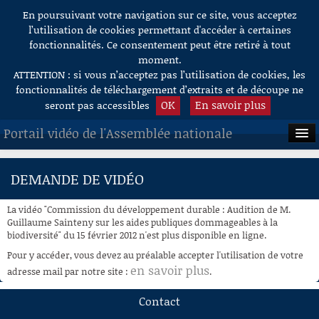
En poursuivant votre navigation sur ce site, vous acceptez
Aller au contenu
l’utilisation de cookies permettant d'accéder à certaines
fonctionnalités. Ce consentement peut être retiré à tout
moment.
ATTENTION : si vous n’acceptez pas l’utilisation de cookies, les
fonctionnalités de téléchargement d’extraits et de découpe ne
OK
En savoir plus
seront pas accessibles
Portail vidéo de l'Assemblée nationale
ACCUEIL
DEMANDE DE VIDÉO
EN DIRECT
La vidéo "Commission du développement durable : Audition de M.
À LA DEMANDE
Guillaume Sainteny sur les aides publiques dommageables à la
biodiversité" du 15 février 2012 n'est plus disponible en ligne.
RECHERCHE
Pour y accéder, vous devez au préalable accepter l'utilisation de votre
en savoir plus
adresse mail par notre site :
.
AIDE À LA DÉCOUPE
DE VIDÉOS
Contact