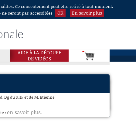
nnalités. Ce consentement peut être retiré à tout moment.
OK
En savoir plus
e ne seront pas accessibles
onale
AIDE À LA DÉCOUPE
DE VIDÉOS
, Dg du STIF et de M. Etienne
en savoir plus
te :
.