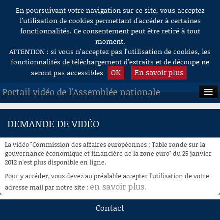
En poursuivant votre navigation sur ce site, vous acceptez
Aller au contenu
l’utilisation de cookies permettant d'accéder à certaines
fonctionnalités. Ce consentement peut être retiré à tout
moment.
ATTENTION : si vous n’acceptez pas l’utilisation de cookies, les
fonctionnalités de téléchargement d’extraits et de découpe ne
OK
En savoir plus
seront pas accessibles
Portail vidéo de l'Assemblée nationale
ACCUEIL
DEMANDE DE VIDÉO
EN DIRECT
La vidéo "Commission des affaires européennes : Table ronde sur la
À LA DEMANDE
gouvernance économique et financière de la zone euro" du 25 janvier
2012 n'est plus disponible en ligne.
RECHERCHE
Pour y accéder, vous devez au préalable accepter l'utilisation de votre
en savoir plus
adresse mail par notre site :
.
AIDE À LA DÉCOUPE
DE VIDÉOS
Contact