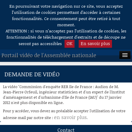
En poursuivant votre navigation sur ce site, vous acceptez
Aller au contenu
l’utilisation de cookies permettant d'accéder à certaines
fonctionnalités. Ce consentement peut être retiré à tout
moment.
ATTENTION : si vous n’acceptez pas l’utilisation de cookies, les
fonctionnalités de téléchargement d’extraits et de découpe ne
OK
En savoir plus
seront pas accessibles
Portail vidéo de l'Assemblée nationale
ACCUEIL
DEMANDE DE VIDÉO
EN DIRECT
La vidéo "Commission d'enquête RER Ile de France : Audion de M.
À LA DEMANDE
Jean-Pierre Orfeuil, ingénieur statisticien et d'un expert de l'Institut
d'aménagement et d'urbanisme d'Ile de France (IAU)" du 17 janvier
2012 n'est plus disponible en ligne.
RECHERCHE
Pour y accéder, vous devez au préalable accepter l'utilisation de votre
AIDE À LA DÉCOUPE
en savoir plus
adresse mail par notre site :
.
DE VIDÉOS
Contact