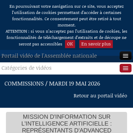
En poursuivant votre navigation sur ce site, vous acceptez
Aller au contenu
l’utilisation de cookies permettant d'accéder à certaines
fonctionnalités. Ce consentement peut être retiré à tout
moment.
ATTENTION : si vous n’acceptez pas l’utilisation de cookies, les
fonctionnalités de téléchargement d’extraits et de découpe ne
OK
En savoir plus
seront pas accessibles
Portail vidéo de l'Assemblée nationale
Catégories de vidéos
ACCUEIL
EN DIRECT
Séance publique
COMMISSIONS / MARDI 19 MAI 2026
À LA DEMANDE
Questions au Gouvernement
Retour au portail vidéo
RECHERCHE
Commissions
AIDE À LA DÉCOUPE
MISSION D’INFORMATION SUR
Présidence
DE VIDÉOS
L’INTELLIGENCE ARTIFICIELLE :
Évènements
REPRÉSENTANTS D’ADVANCED