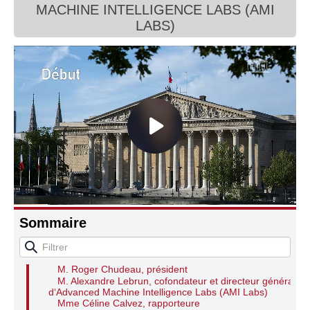
MACHINE INTELLIGENCE LABS (AMI
Connaissance, Histoire
LABS)
Autres
Audition de MM. Alexandre Lebrun, cofondateur
Sommaire
et directeur général, et Laurent Solly, cofondateur
et directeur des opérations de Advanced Machine
Intelligence Labs (AMI Labs)
M. Roger Chudeau, président
M. Alexandre Lebrun, cofondateur et directeur général
d‘Advanced Machine Intelligence Labs (AMI Labs)
Mme Céline Calvez, rapporteure