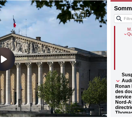
M.
M.
Somma
Hosp
M.
M.
Dun
M.
Qu
Sus
Audi
Ronan B
des dou
servic
Nord-At
directr
Thomas
M.
M.
Mm