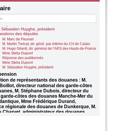
 Sébastien Huyghe, président
 Martin Trelcat, dir. géné. par intérim du Centre
ire
italier de Calais
 Sébastien Huyghe, président
 Samy Bayod, dir. du Centre Hospitalier de
kerque
 Sébastien Huyghe, président
estions des députés
M. Marc de Fleurian
M. Martin Trelcat, dir. géné. par intérim du CH de Calais
M. Hugo Gilardi, dir. général de l’ARS des Hauts-de-France
Mme Stella Dupont
Réponse des auditionnés
Mme Stella Dupont
M. Sébastien Huyghe, président
pension
tion de représentants des douanes : M.
oillot, directeur national des garde-côtes
anes, M. Stéphane Dubois, directeur du
e garde-côtes des douanes Manche-Mer du
lantique, Mme Frédérique Durand,
ice régionale des douanes de Dunkerque, M.
 Charvet, administrateur des douanes
 Sébastien Huyghe, président
 Thomas Charvet, administrateur des douanes
e Frédérique Durand, directrice régionale des