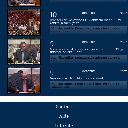
10
OCTOBRE
2007
1ère séance : Questions au Gouvernement ; Lutte
contre la corruption
Non disponible. Demandez la mise en ligne en
cliquant ici.
9
OCTOBRE
2007
2ème séance : Questions au gouvernement ; Éloge
funèbre de Paul-Henr...
Non disponible. Demandez la mise en ligne en
cliquant ici.
9
OCTOBRE
2007
1ère séance : Simplification du droit
Non disponible. Demandez la mise en ligne en
cliquant ici.
Contact
Aide
Info site