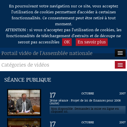
En poursuivant votre navigation sur ce site, vous acceptez
Aller au contenu
l’utilisation de cookies permettant d'accéder à certaines
fonctionnalités. Ce consentement peut être retiré à tout
moment.
ATTENTION : si vous n’acceptez pas l’utilisation de cookies, les
fonctionnalités de téléchargement d’extraits et de découpe ne
OK
En savoir plus
seront pas accessibles
Portail vidéo de l'Assemblée nationale
Catégories de vidéos
ACCUEIL
EN DIRECT
Séance publique
SÉANCE PUBLIQUE
À LA DEMANDE
Questions au Gouvernement
17
OCTOBRE
2007
RECHERCHE
Commissions
2ème séance : Projet de loi de finances pour 2008
(suite)
Non disponible. Demandez la mise en ligne en
AIDE À LA DÉCOUPE
Présidence
cliquant ici.
DE VIDÉOS
17
OCTOBRE
2007
Évènements