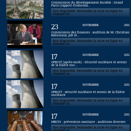
Commission du développement durable : Grand
Paris (rapport d'informa...
Connaissance, Histoire
Non disponible. Demandez la mise en ligne en
cliquant ici.
Autres
23
NOVEMBRE
2011
Commission des finances : audition de M. Christian
Babusiaux, pdt 1è...
Non disponible. Demandez la mise en ligne en
cliquant ici.
17
NOVEMBRE
2011
OPECST (après-midi) : Sécurité nucléaire et avenir
de la filière nuc...
Non disponible. Demandez la mise en ligne en
cliquant ici.
17
NOVEMBRE
2011
OPECST : sécurité nucléaire et avenir de la filière
nucléaire
Non disponible. Demandez la mise en ligne en
cliquant ici.
17
NOVEMBRE
2011
MECSS : prévention sanitaire : auditions diverses
Non disponible. Demandez la mise en ligne en
cliquant ici.