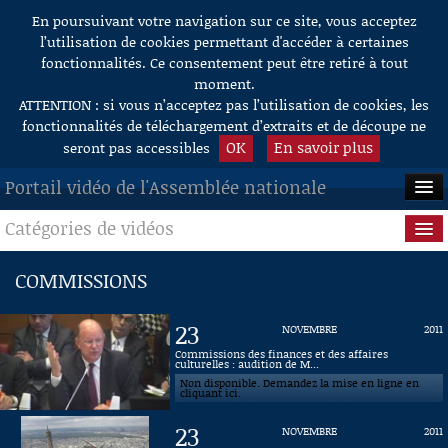
En poursuivant votre navigation sur ce site, vous acceptez
Aller au contenu
l’utilisation de cookies permettant d'accéder à certaines
fonctionnalités. Ce consentement peut être retiré à tout
moment.
ATTENTION : si vous n’acceptez pas l’utilisation de cookies, les
fonctionnalités de téléchargement d’extraits et de découpe ne
OK
En savoir plus
seront pas accessibles
Portail vidéo de l'Assemblée nationale
Catégories de vidéos
ACCUEIL
EN DIRECT
Séance publique
COMMISSIONS
À LA DEMANDE
Questions au Gouvernement
23
NOVEMBRE
2011
RECHERCHE
Commissions
Commissions des finances et des affaires
culturelles : audition de M...
Non disponible. Demandez la mise en ligne en
AIDE À LA DÉCOUPE
Présidence
cliquant ici.
DE VIDÉOS
23
NOVEMBRE
2011
Évènements