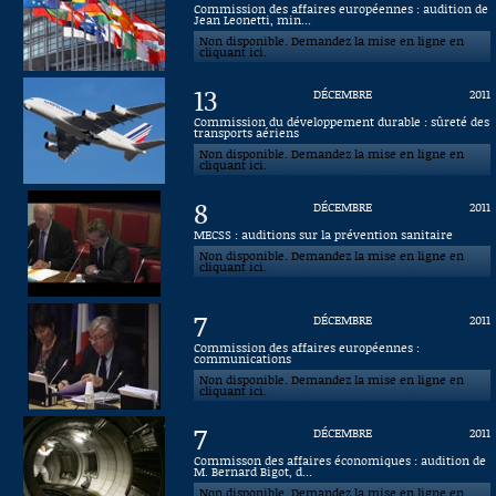
Commission des affaires européennes : audition de
Jean Leonetti, min...
Connaissance, Histoire
Non disponible. Demandez la mise en ligne en
cliquant ici.
Autres
13
DÉCEMBRE
2011
Commission du développement durable : sûreté des
transports aériens
Non disponible. Demandez la mise en ligne en
cliquant ici.
8
DÉCEMBRE
2011
MECSS : auditions sur la prévention sanitaire
Non disponible. Demandez la mise en ligne en
cliquant ici.
7
DÉCEMBRE
2011
Commission des affaires européennes :
communications
Non disponible. Demandez la mise en ligne en
cliquant ici.
7
DÉCEMBRE
2011
Commisson des affaires économiques : audition de
M. Bernard Bigot, d...
Non disponible. Demandez la mise en ligne en