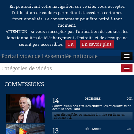
En poursuivant votre navigation sur ce site, vous acceptez
Aller au contenu
l’utilisation de cookies permettant d'accéder à certaines
fonctionnalités. Ce consentement peut être retiré à tout
moment.
ATTENTION : si vous n’acceptez pas l’utilisation de cookies, les
fonctionnalités de téléchargement d’extraits et de découpe ne
OK
En savoir plus
seront pas accessibles
Portail vidéo de l'Assemblée nationale
Catégories de vidéos
ACCUEIL
EN DIRECT
Séance publique
COMMISSIONS
À LA DEMANDE
Questions au Gouvernement
14
DÉCEMBRE
2011
RECHERCHE
Commissions
Commission des affaires culturelles et commission
des finances : aud...
Non disponible. Demandez la mise en ligne en
AIDE À LA DÉCOUPE
Présidence
cliquant ici.
DE VIDÉOS
13
DÉCEMBRE
2011
Évènements